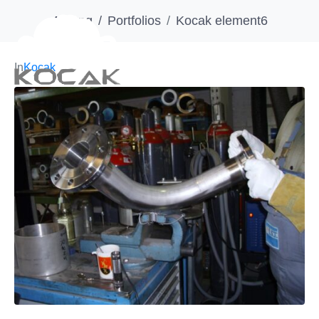
Anfang
Portfolios
Kocak element6
In
Kocak