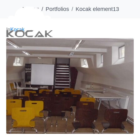
Anfang
Portfolios
Kocak element13
In
Kocak