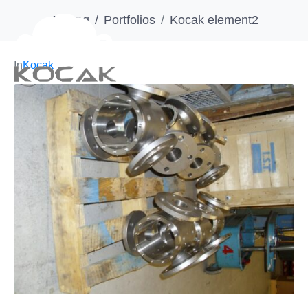
Anfang
Portfolios
Kocak element2
In
Kocak